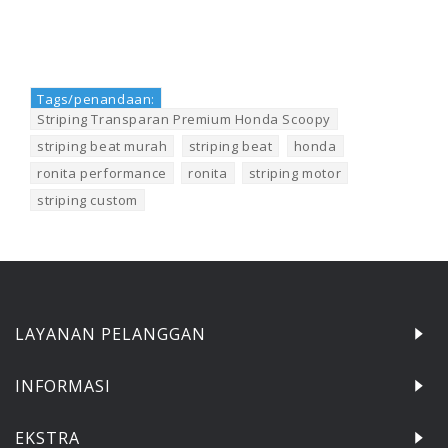
Tags/penandaan:
Striping Transparan Premium Honda Scoopy
,
striping beat murah
,
striping beat
,
honda
,
ronita performance
,
ronita
,
striping motor
,
striping custom
LAYANAN PELANGGAN
INFORMASI
EKSTRA