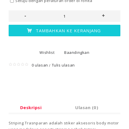
Setuju dengan peraturan order di ronita
-
+
TAMBAHKAN KE KERANJANG
Wishlist
Baandingkan
0 ulasan
Tulis ulasan
/
Deskripsi
Ulasan (0)
Striping Trasnparan adalah stiker aksesoris body motor