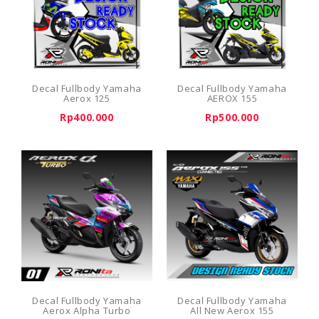
Decal Fullbody Yamaha
Decal Fullbody Yamaha
Aerox 125
AEROX 155
Rp400.000
Rp500.000
Decal Fullbody Yamaha
Decal Fullbody Yamaha
Aerox Alpha Turbo
All New Aerox 155